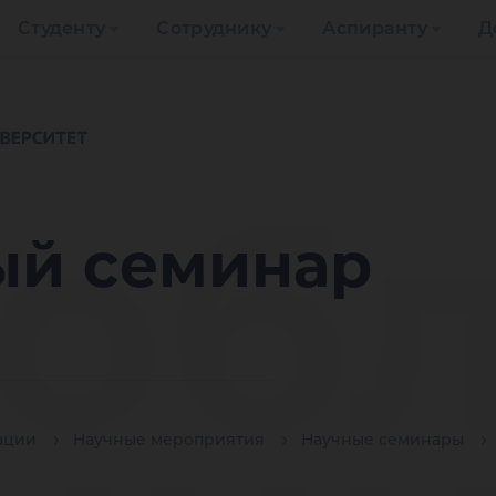
Студенту
Сотруднику
Аспиранту
Д
об
й семинар
ации
Научные мероприятия
Научные семинары