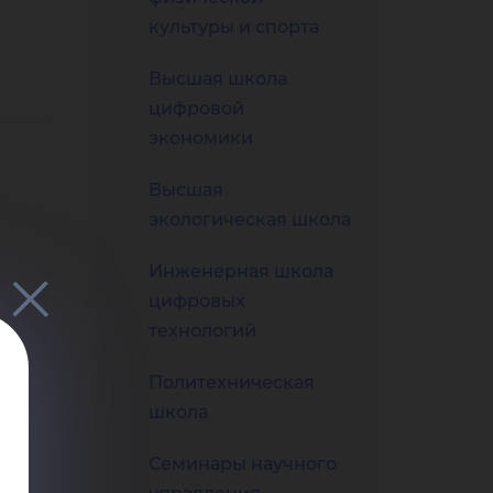
культуры и спорта
Высшая школа
цифровой
экономики
Высшая
экологическая школа
Инженерная школа
цифровых
технологий
Политехническая
школа
Семинары научного