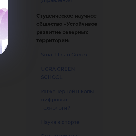
управления
Студенческое научное
общество «Устойчивое
развитие северных
территорий»
Smart Lean Group
UGRA GREEN
SCHOOL
Инженерной школы
цифровых
технологий
Наука в спорте