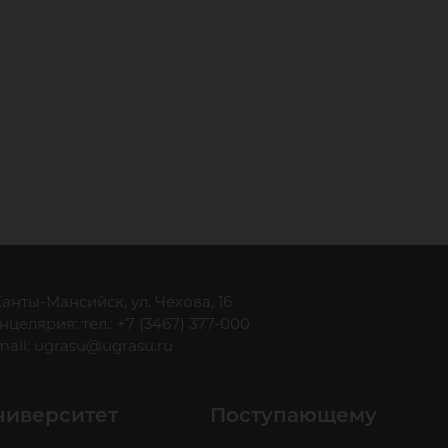
 Ханты-Мансийск, ул. Чехова, 16
нцелярия: тел.: +7 (3467) 377-000
mail:
ugrasu@ugrasu.ru
ниверситет
Поступающему