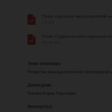
се
План научных мероприятий на
1.12 МБ
План студенческих научных м
684.19 КБ
Тема семинара
Развитие моноцентричной трёхлучевой
Докладчик
Ткачёв Борис Павлович
Эксперт(ы)