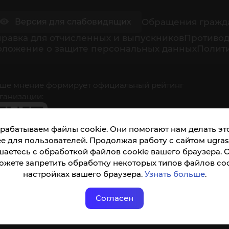
Обращения гражд
Версия для слабовидящих
равка для отчисленных и выпускников
Противод
оложение о защите персональных данных
Полити
ше мнение формирует официальный рейтинг
ганизации:
рабатываем файлы cookie. Они помогают нам делать это
е для пользователей. Продолжая работу с сайтом ugrasu
шаетесь с обработкой файлов cookie вашего браузера. 
ожете запретить обработку некоторых типов файлов coo
кета доступна по QR-коду, а так же по прямой
настройках вашего браузера.
Узнать больше
.
ылке
Согласен