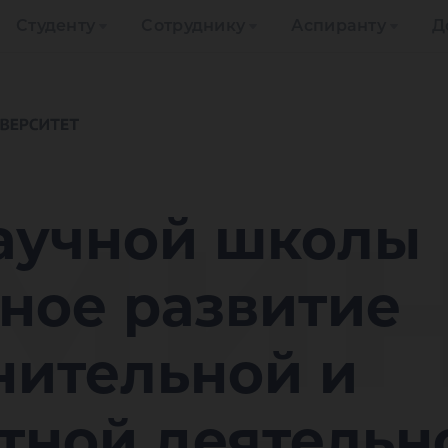
Студенту
Сотруднику
Аспиранту
Д
мин
аучной школы
ное развитие
нительной и
тной деятельн