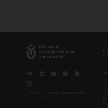
г.
Ка
e-
У
Делитесь новостями об университете с
хештегом #ЮГУ
Cп
П