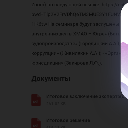
се
Zoom) по следующей ссылке: https://us
pwd=Tlp2V2FrVDhQeTM3MUE3Y1FUNWs2dz0
те
1iK6tw На семинаре будут заслушены сл
внутренних дел в ХМАО – Югре» (Батырши
судопроизводстве» (Городицкий А.А.); -
коррупции» (Живилякин А.А.); - «Органи
юрисдикции» (Закирова Л.Ф.).
Документы
Итоговое заключение эксперта(ов
261.02 КБ
Итоговое решение
635.18 КБ