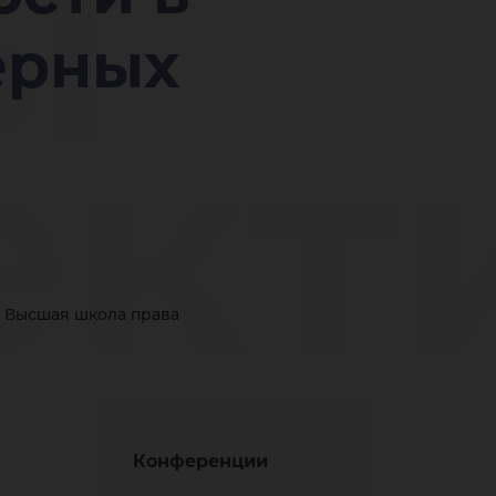
ы
ерных
ект
тие
Высшая школа права
Конференции