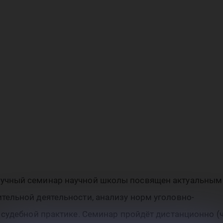
яте
лов
учный семинар научной школы посвящен актуальным
ельной деятельности, анализу норм уголовно-
 судебной практике. Семинар пройдёт дистанционно (