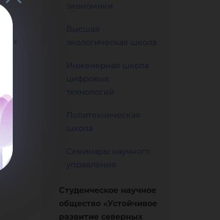
ны
экономики
ль:
Высшая
то
анах
экологическая школа
Инженерная школа
вию
цифровых
технологий
Политехническая
школа
Семинары научного
управления
Студенческое научное
общество «Устойчивое
развитие северных