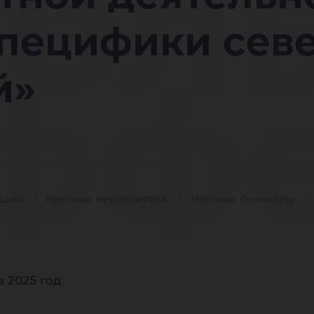
ол
специфики сев
фф
й»
зви
ации
Научные мероприятия
Научные семинары
 2025 год