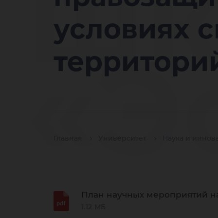
шк
условиях 
«Э
территори
ра
Главная
Университет
Наука и иннов
План научных мероприятий на
1.12 МБ