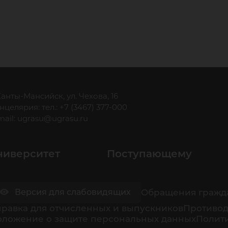
 Ханты-Мансийск, ул. Чехова, 16
нцелярия: тел.: +7 (3467) 377-000
mail:
ugrasu@ugrasu.ru
ниверситет
Поступающему
Обращения гражд
Версия для слабовидящих
равка для отчисленных и выпускников
Противод
оложение о защите персональных данных
Полити