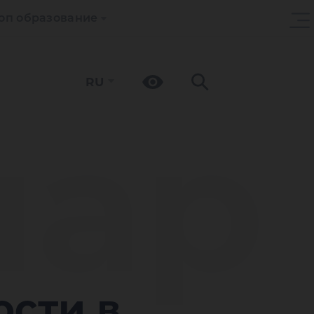
оп образование
RU
ар
ости в