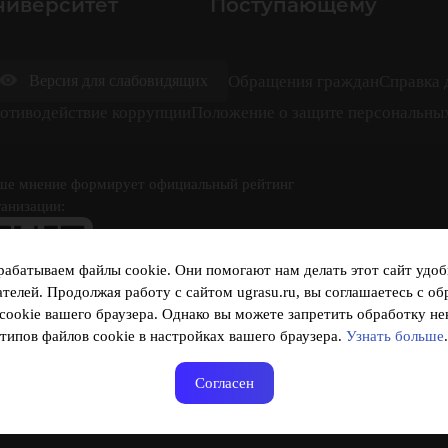
ниверситет
Поступающему
Обращения граждан
Cправка 
Версия для слабовидящих
отиводействие коррупции
Положение о защите персональны
ше мнение формирует официальный рейтинг
ганизации:
абатываем файлы cookie. Они помогают нам делать этот сайт удоб
ателей. Продолжая работу с сайтом ugrasu.ru, вы соглашаетесь с об
cookie вашего браузера. Однако вы можете запретить обработку н
типов файлов cookie в настройках вашего браузера.
Узнать больше
.
кета доступна по QR-коду, а так же по прямой
ссылке
Согласен