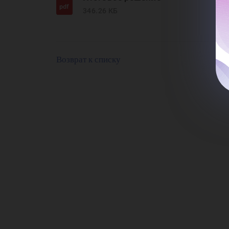
се
346.26 КБ
те
Возврат к списку