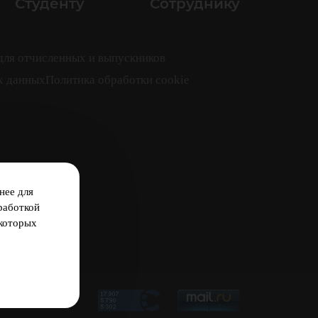
Студенту
Сотруднику
для отчисленных и выпускников
х данных
Политика обработки cookie
нее для
работкой
екоторых