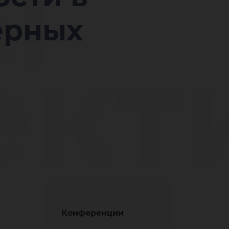
ы
ерных
ект
тие
Конференции