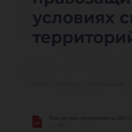
шк
условиях 
«Э
территори
ра
Главная
Университет
Наука и инновации
План научных мероприятий на 2025 г
1.12 МБ