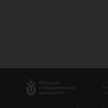
г. 
Кан
e-m