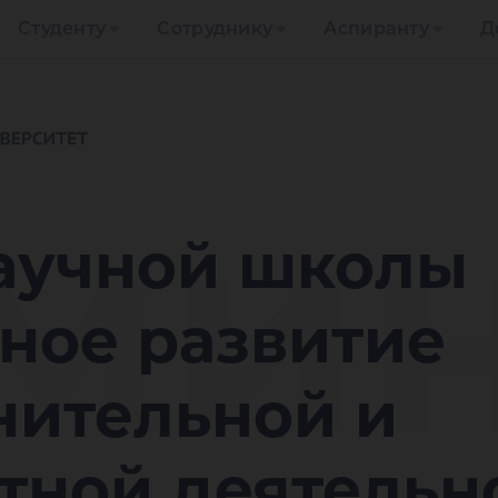
Студенту
Сотруднику
Аспиранту
Д
мин
аучной школы
ное развитие
нительной и
тной деятельн