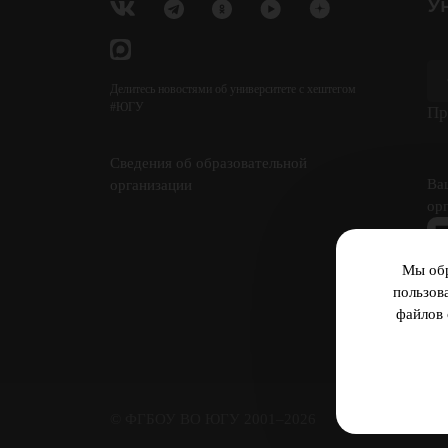
У
Делитесь новостями об университете с хештегом
#ЮГУ
Пр
Сведения об образовательной
Ва
организации
ор
Мы обр
пользов
файлов 
Ан
© ФГБОУ ВО ЮГУ 2001–2026