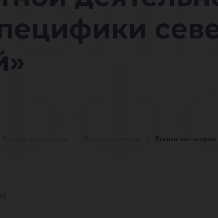
ол
специфики сев
фф
й»
зви
Научные мероприятия
Научные семинары
Высшая школа права
од