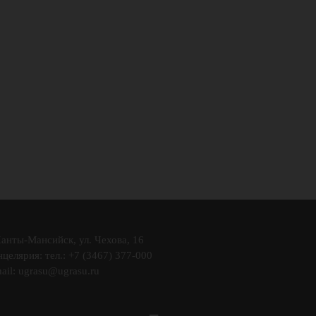
Ханты-Мансийск, ул. Чехова, 16
целярия: тел.: +7 (3467) 377-000
ail:
ugrasu@ugrasu.ru