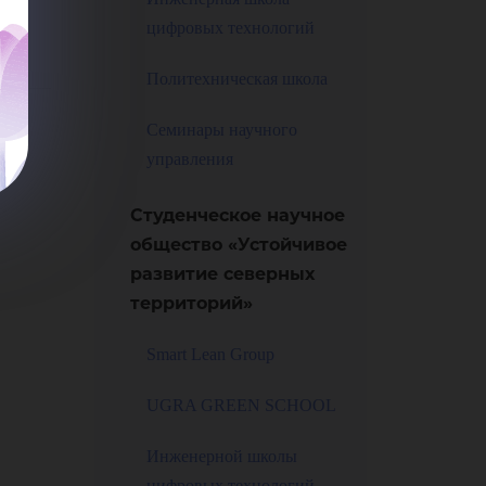
ны
цифровых технологий
то
Политехническая школа
Семинары научного
управления
Студенческое научное
общество «Устойчивое
развитие северных
территорий»
Smart Lean Group
UGRA GREEN SCHOOL
Инженерной школы
цифровых технологий