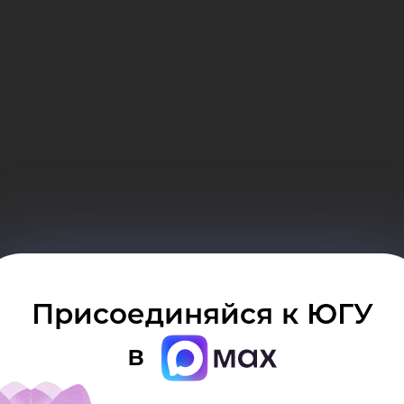
яте
лов
Присоединяйся к ЮГУ
)
в