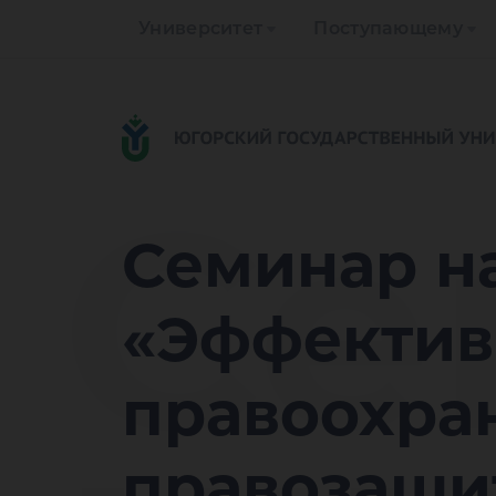
Университет
Поступающему
Се
Семинар н
«Эффектив
правоохра
правозащи