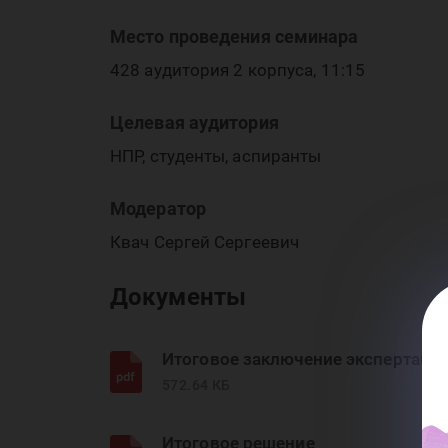
де
Место проведения семинара
428 аудитория 2 корпуса, 11:15
Целевая аудитория
ус
НПР, студенты, аспиранты
Модератор
Квач Сергей Сергеевич
Документы
Итоговое заключение эксперта(ов
572.64 КБ
Итоговое решение