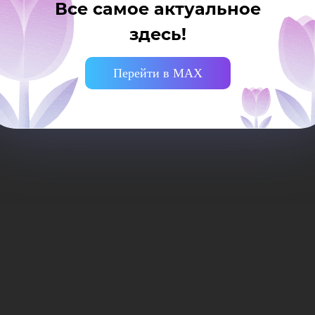
вер
Все самое актуальное
здесь!
рри
Перейти в MAX