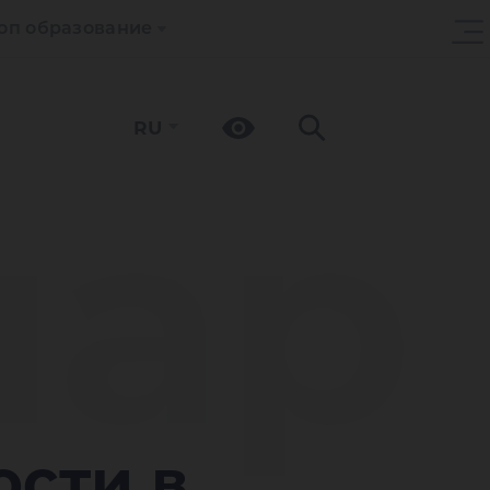
оп образование
RU
ар
ости в