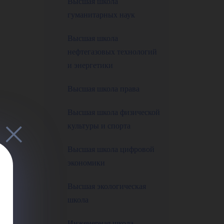
льн
Высшая школа
гуманитарных наук
Высшая школа
нефтегазовых технологий
и энергетики
иях
Высшая школа права
Высшая школа физической
культуры и спорта
Высшая школа цифровой
экономики
Высшая экологическая
школа
Инженерная школа