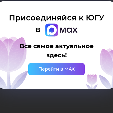
вер
Присоединяйся к ЮГУ
рри
в
Все самое актуальное
здесь!
Перейти в MAX