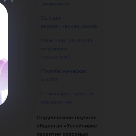
ны
экономики
Высшая
то
экологическая школа
Инженерная школа
цифровых
технологий
Политехническая
школа
Семинары научного
управления
Студенческое научное
общество «Устойчивое
развитие северных