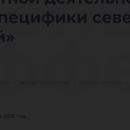
ол
специфики сев
фф
й»
зви
ации
Научные мероприятия
Научные семинары
 2025 год