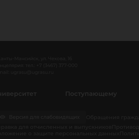
 Ханты-Мансийск, ул. Чехова, 16
нцелярия: тел.: +7 (3467) 377-000
mail:
ugrasu@ugrasu.ru
ниверситет
Поступающему
Обращения гражд
Версия для слабовидящих
равка для отчисленных и выпускников
Противод
оложение о защите персональных данных
Полити