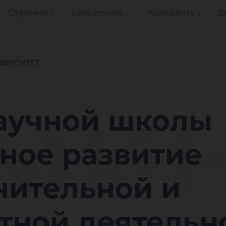
Студенту
Сотруднику
Аспиранту
Д
мин
аучной школы
ное развитие
нительной и
тной деятельн