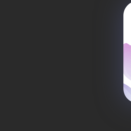
се
те