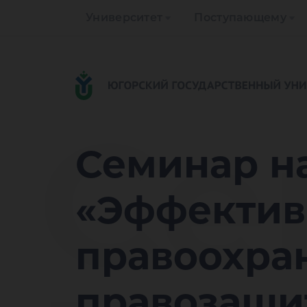
Университет
Поступающему
Се
Семинар н
«Эффектив
правоохра
правозащи