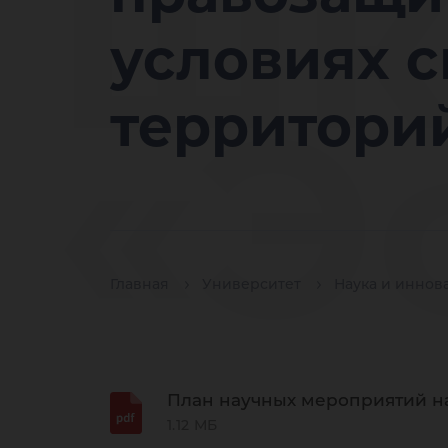
шк
условиях 
«Э
территори
ра
Главная
Университет
Наука и иннов
План научных мероприятий на
1.12 МБ