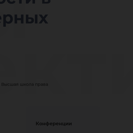
ы
ерных
ект
тие
Высшая школа права
Конференции