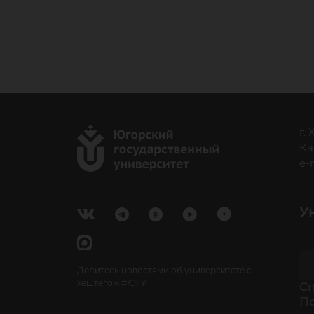
г.
Ка
e-
У
Делитесь новостями об университете с
хештегом #ЮГУ
Cп
П