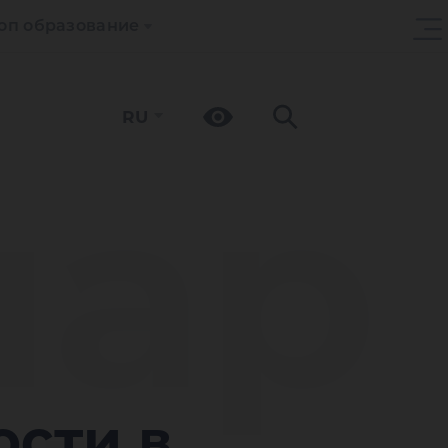
оп образование
RU
ар
ости в