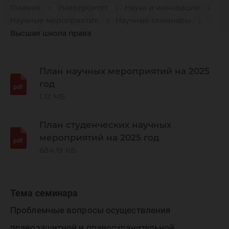
правоох
Главная
Университет
Наука и инновации
Научные мероприятия
Научные семинары
и право
Высшая школа права
деятель
План научных мероприятий на 2025
год
1.12 МБ
условия
План студенческих научных
мероприятий на 2025 год
северны
684.19 КБ
террито
Тема семинара
Проблемные вопросы осуществления
правозащитной и правоохранительной