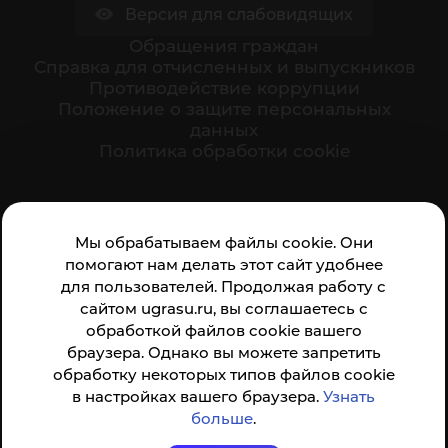
Версия для слабовидящих
Обращения граждан
Cправка для отчисленных и выпускников
Противодействие коррупции
Положение о защите персональных
данных
Политика обработки cookie
Ваше мнение формирует официальный рейтинг
Мы обрабатываем файлы cookie. Они
организации:
помогают нам делать этот сайт удобнее
для пользователей. Продолжая работу с
сайтом ugrasu.ru, вы соглашаетесь с
обработкой файлов cookie вашего
браузера. Однако вы можете запретить
обработку некоторых типов файлов cookie
Анкета доступна по QR-коду, а так же по прямой
в настройках вашего браузера.
Узнать
ссылке
больше
.