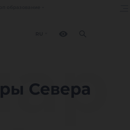
оп образование
RU
ар
уры Севера