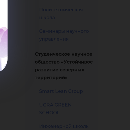
Политехническая
школа
Семинары научного
управления
Студенческое научное
общество «Устойчивое
развитие северных
территорий»
Smart Lean Group
UGRA GREEN
SCHOOL
Инженерной школы