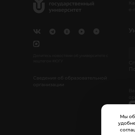
Ка
e-
У
Делитесь новостями об университете с
хештегом #ЮГУ
Cп
П
Сведения об образовательной
организации
Ва
ор
Мы об
удобне
согла