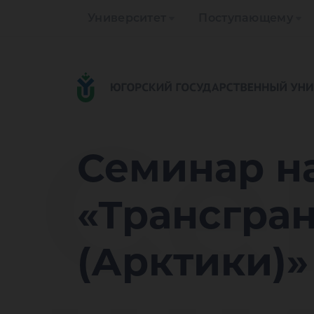
Университет
Поступающему
Се
Семинар н
«Трансгра
(Арктики)»