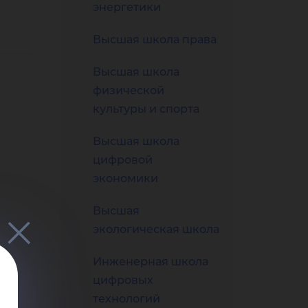
энергетики
Высшая школа права
Высшая школа
физической
культуры и спорта
Высшая школа
цифровой
экономики
Высшая
экологическая школа
Инженерная школа
цифровых
технологий