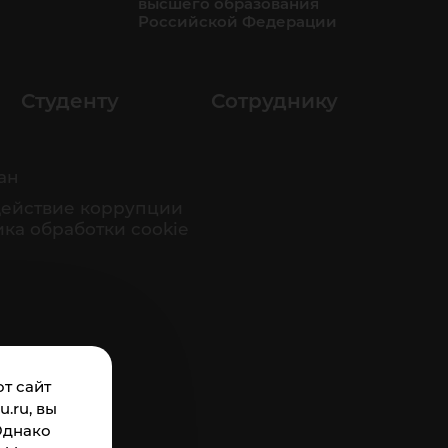
высшего образования
Российской Федерации
Студенту
Сотруднику
ан
ействие коррупции
ка обработки cookie
т сайт
.ru, вы
Однако