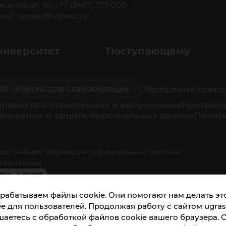
нцелярия: тел.: +7 (3467) 377-000
mail:
ugrasu@ugrasu.ru
ниверситет
Поступающему
Обращения гражд
Версия для слабовидящих
равка для отчисленных и выпускников
Противод
оложение о защите персональных данных
Полити
ше мнение формирует официальный рейтинг
ганизации:
рабатываем файлы cookie. Они помогают нам делать это
е для пользователей. Продолжая работу с сайтом ugrasu
шаетесь с обработкой файлов cookie вашего браузера. 