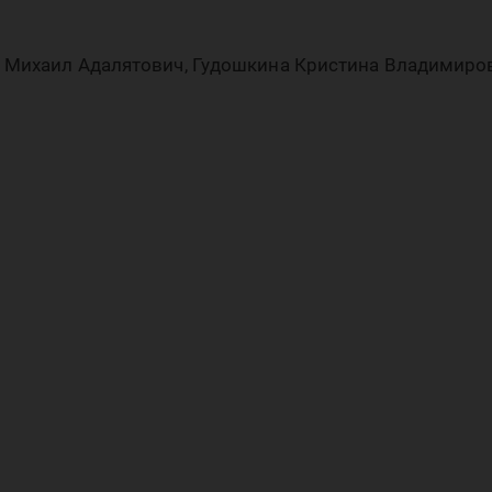
вер
в Михаил Адалятович, Гудошкина Кристина Владимиро
ркт