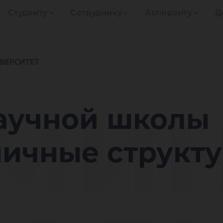
Студенту
Сотруднику
Аспиранту
Д
мин
аучной школы
ничные структ