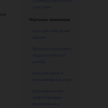
С международным
а
участием
вна
Научные семинары
Высшая нефтяная
школа
Высшая психолого-
ики
педагогическая
школа
Высшая школа
гуманитарных наук
Высшая школа
нефтегазовых
технологий и