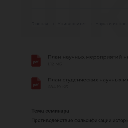
шк
Главная
Университет
Наука и иннов
«Т
План научных мероприятий на
1.12 МБ
ст
План студенческих научных м
684.19 КБ
Тема семинара
Противодействие фальсификации истори