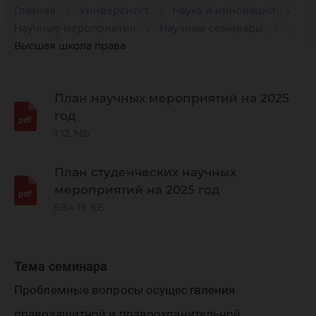
правоох
Главная
Университет
Наука и инновации
Научные мероприятия
Научные семинары
и право
Высшая школа права
деятель
План научных мероприятий на 2025
год
1.12 МБ
условия
План студенческих научных
мероприятий на 2025 год
северны
684.19 КБ
террито
Тема семинара
Проблемные вопросы осуществления
правозащитной и правоохранительной