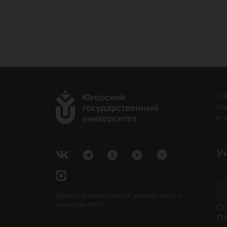
г.
Ка
e-
У
Делитесь новостями об университете с
хештегом #ЮГУ
Cп
П