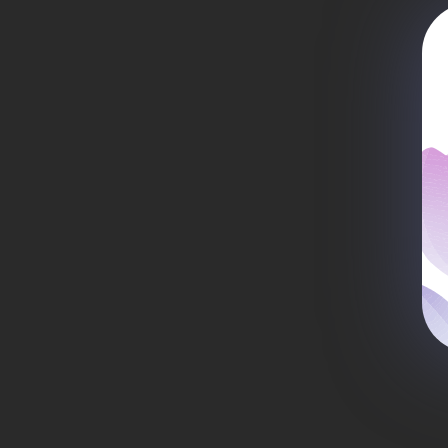
се
те