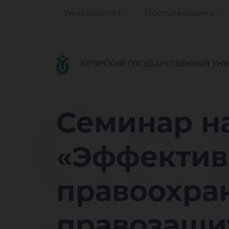
Университет
Поступающему
Се
Семинар н
«Эффектив
правоохра
правозащи