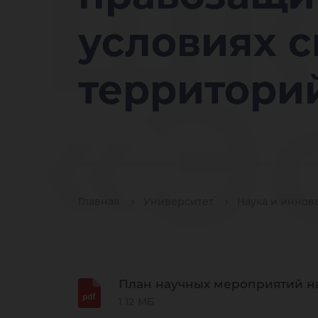
шк
условиях 
«Э
территори
ра
Главная
Университет
Наука и иннов
План научных мероприятий на
1.12 МБ