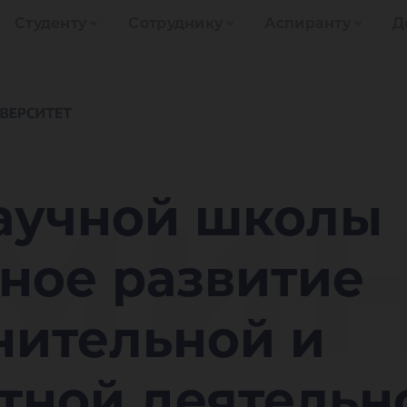
Студенту
Сотруднику
Аспиранту
Д
мин
аучной школы
ное развитие
нительной и
тной деятельн