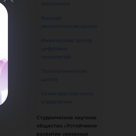
ны
экономики
Высшая
то
экологическая школа
Инженерная школа
цифровых
технологий
Политехническая
школа
Семинары научного
управления
Студенческое научное
общество «Устойчивое
развитие северных