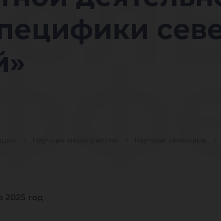
ол
специфики сев
фф
й»
зви
ации
Научные мероприятия
Научные семинары
 2025 год