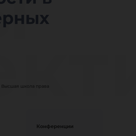
ы
ерных
ект
тие
Высшая школа права
Конференции