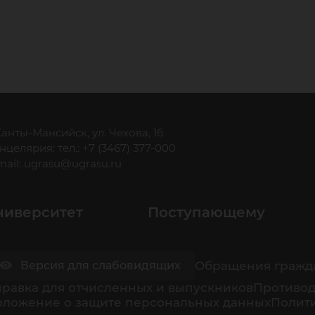
 Ханты-Мансийск, ул. Чехова, 16
нцелярия: тел.: +7 (3467) 377-000
mail:
ugrasu@ugrasu.ru
ниверситет
Поступающему
Обращения гражд
Версия для слабовидящих
равка для отчисленных и выпускников
Противод
оложение о защите персональных данных
Полити