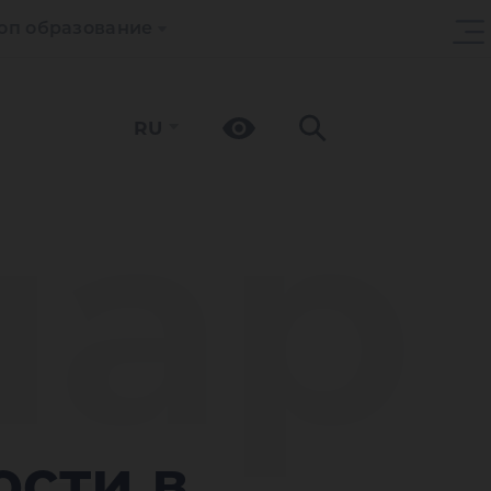
оп образование
RU
ар
ости в