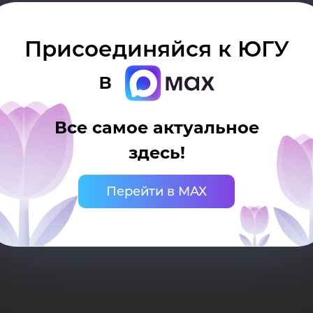
вер
Присоединяйся к ЮГУ
рри
в
Все самое актуальное
здесь!
Перейти в MAX