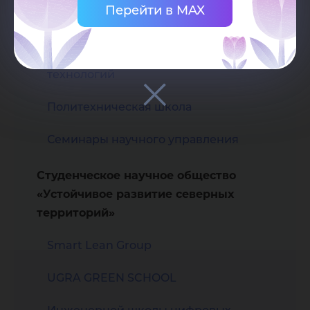
Перейти в MAX
Высшая экологическая школа
Инженерная школа цифровых
технологий
Политехническая школа
Семинары научного управления
Студенческое научное общество
«Устойчивое развитие северных
территорий»
Smart Lean Group
UGRA GREEN SCHOOL