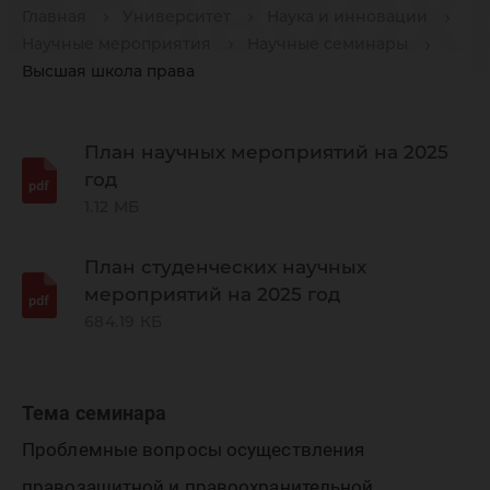
правоох
Главная
Университет
Наука и инновации
Научные мероприятия
Научные семинары
и право
Высшая школа права
деятель
План научных мероприятий на 2025
год
1.12 МБ
условия
План студенческих научных
мероприятий на 2025 год
северны
684.19 КБ
террито
Тема семинара
Проблемные вопросы осуществления
правозащитной и правоохранительной