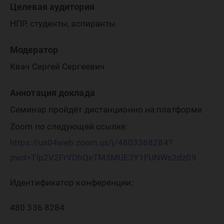
Целевая аудитория
НПР, студенты, аспиранты
Модератор
Квач Сергей Сергеевич
Аннотация доклада
Семинар пройдёт дистанционно на платформе
Zoom по следующей ссылке:
https://us04web.zoom.us/j/4803368284?
pwd=Tlp2V2FrVDhQeTM3MUE3Y1FUNWs2dz09
Идентификатор конференции:
480 336 8284