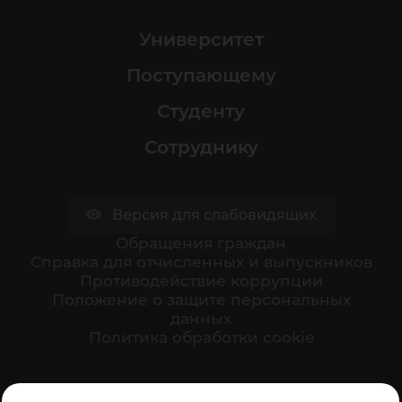
Университет
Поступающему
Студенту
Сотруднику
Версия для слабовидящих
Обращения граждан
Cправка для отчисленных и выпускников
Противодействие коррупции
Положение о защите персональных
данных
Политика обработки cookie
Ваше мнение формирует официальный рейтинг