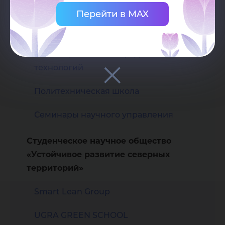
Высшая школа цифровой экономики
Перейти в MAX
Высшая экологическая школа
Инженерная школа цифровых
технологий
Политехническая школа
Семинары научного управления
Студенческое научное общество
«Устойчивое развитие северных
территорий»
Smart Lean Group
UGRA GREEN SCHOOL