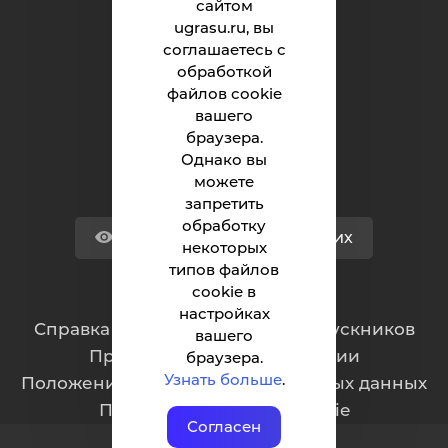
сайтом
ugrasu.ru, вы
Университет
соглашаетесь с
обработкой
Поступающему
файлов cookie
вашего
Студенту
браузера.
Сотруднику
Однако вы
можете
запретить
обработку
Версия для слабовидящих
некоторых
типов файлов
cookie в
Обращения граждан
настройках
Cправка для отчисленных и выпускников
вашего
Противодействие коррупции
браузера.
Узнать больше
.
Положение о защите персональных данных
Политика обработки cookie
Согласен