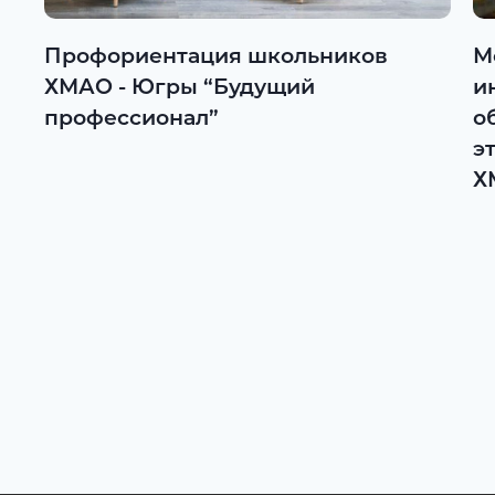
Профориентация школьников
М
ХМАО - Югры “Будущий
и
профессионал”
о
э
Х