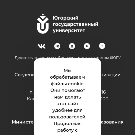
Делитесь новостями об университете с хештегом #ЮГУ
Мы
Сведения об образовательной организации
обрабатываем
файлы cookie.
Они помогают
г. Ханты-Мансийск, ул. Чехова, 16
нам делать
Канцелярия: тел.: +7 (3467) 377-000
этот сайт
e-mail:
ugrasu@ugrasu.ru
удобнее для
пользователей.
Министерство науки и высшего образования
Продолжая
Российской Федерации
работу с