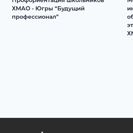
Профориентация школьников
М
ХМАО - Югры “Будущий
и
профессионал”
о
э
Х