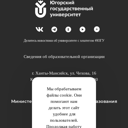
Делитесь новостями об университете с хештегом #ЮГУ
Сведения об образовательной организации
г. Ханты-Мансийск, ул. Чехова, 16
Канцелярия: тел.: +7 (3467) 377-000
e-mail:
ugrasu@ugrasu.ru
Мы обрабатываем
файлы cookie. Они
Министерство науки и высшего образования
помогают нам
делать этот сайт
Российской Федерации
удобнее для
пользователей.
Университет
Продолжая работу