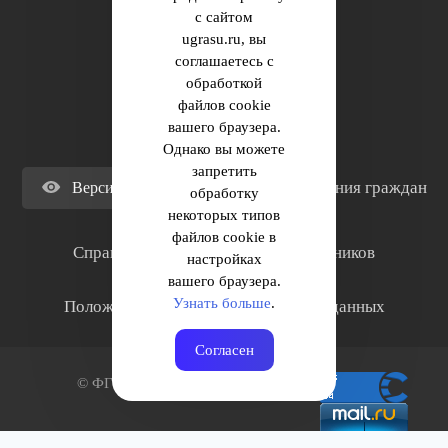
с сайтом
Поступающему
ugrasu.ru, вы
соглашаетесь с
Студенту
обработкой
файлов cookie
Сотруднику
вашего браузера.
Однако вы можете
запретить
Обращения граждан
Версия для слабовидящих
обработку
некоторых типов
файлов cookie в
Cправка для отчисленных и выпускников
настройках
Противодействие коррупции
вашего браузера.
Узнать больше
.
Положение о защите персональных данных
Политика обработки cookie
Согласен
© ФГБОУ ВО ЮГУ 2001–2025