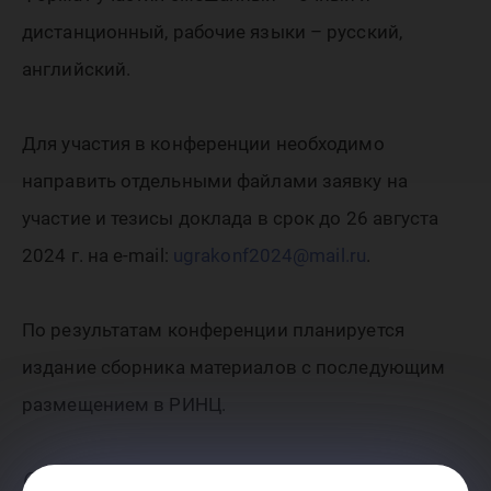
дистанционный, рабочие языки – русский,
английский.
Для участия в конференции необходимо
направить отдельными файлами заявку на
участие и тезисы доклада в срок до 26 августа
2024 г. на e-mail:
ugrakonf2024@mail.ru
.
По результатам конференции планируется
издание сборника материалов с последующим
размещением в РИНЦ.
Организаторы
: