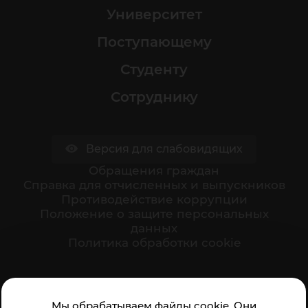
Университет
Поступающему
Студенту
Сотруднику
Версия для слабовидящих
Обращения граждан
Cправка для отчисленных и выпускников
Противодействие коррупции
Положение о защите персональных
данных
Политика обработки cookie
Ваше мнение формирует официальный рейтинг
Мы обрабатываем файлы cookie. Они
организации: