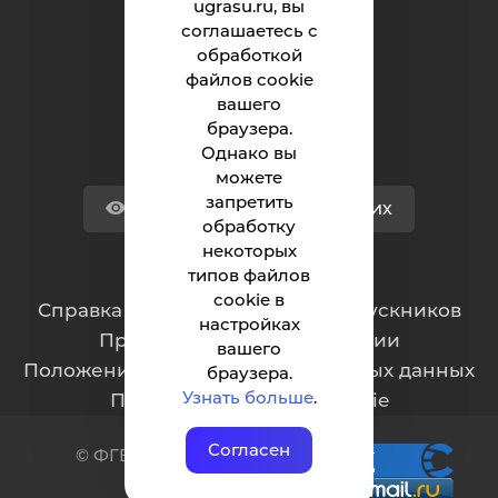
ugrasu.ru, вы
соглашаетесь с
Поступающему
обработкой
Студенту
файлов cookie
вашего
Сотруднику
браузера.
Однако вы
можете
запретить
Версия для слабовидящих
обработку
некоторых
типов файлов
Обращения граждан
cookie в
Cправка для отчисленных и выпускников
настройках
Противодействие коррупции
вашего
Положение о защите персональных данных
браузера.
Узнать больше
.
Политика обработки cookie
Согласен
© ФГБОУ ВО ЮГУ 2001–2025