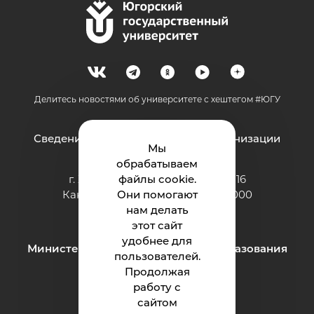
Делитесь новостями об университете с хештегом #ЮГУ
Сведения об образовательной организации
Мы
обрабатываем
г. Ханты-Мансийск, ул. Чехова, 16
файлы cookie.
Канцелярия: тел.: +7 (3467) 377-000
Они помогают
e-mail:
нам делать
ugrasu@ugrasu.ru
этот сайт
удобнее для
Министерство науки и высшего образования
пользователей.
Российской Федерации
Продолжая
работу с
сайтом
Университет