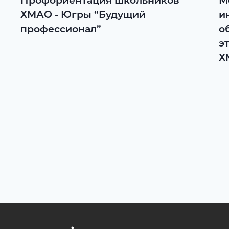
Профориентация школьников
М
ХМАО - Югры “Будущий
и
профессионал”
о
э
Х