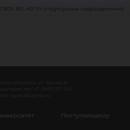
ФГБОУ ВО «ЮГУ» (структурные подразделения)
 Ханты-Мансийск, ул. Чехова, 16
нцелярия: тел.: +7 (3467) 377-000
mail:
ugrasu@ugrasu.ru
ниверситет
Поступающему