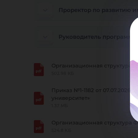
Проректор по развитию и
Руководитель программы
Организационная структура 
502.98 КБ
Приказ №1-1182 от 07.07.202
университет»
1.37 МБ
Организационная структура Ф
524.8 КБ