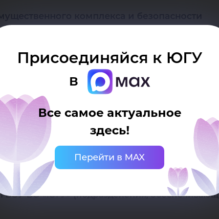
мущественного комплекса и безопасности
Присоединяйся к ЮГУ
 развития
в
ФГБОУ ВО «ЮГУ»
Все самое актуальное
здесь!
6 «Об утверждении новой структуры ФГБОУ ВО «Ю
Перейти в MAX
ГБОУ ВО «ЮГУ» (подразделения, обеспечивающи