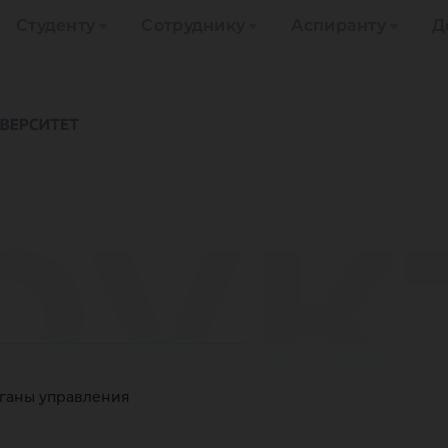
Студенту
Сотруднику
Аспиранту
Д
рук
рганы управления