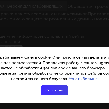
Обращения гражд
Версия для слабовидящих
равка для отчисленных и выпускников
Противод
оложение о защите персональных данных
Полити
ше мнение формирует официальный рейтинг
ганизации:
рабатываем файлы cookie. Они помогают нам делать это
е для пользователей. Продолжая работу с сайтом ugrasu
шаетесь с обработкой файлов cookie вашего браузера. 
ожете запретить обработку некоторых типов файлов coo
кета доступна по QR-коду, а так же по прямой
настройках вашего браузера.
Узнать больше
.
ылке
Согласен