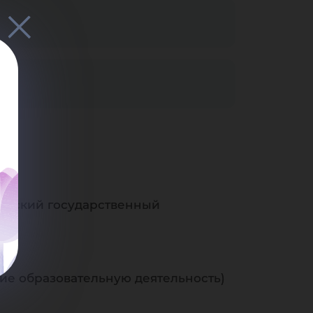
горский государственный
е образовательную деятельность)