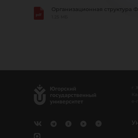
Организационная структура 
1.25 МБ
г.
Ка
e-
У