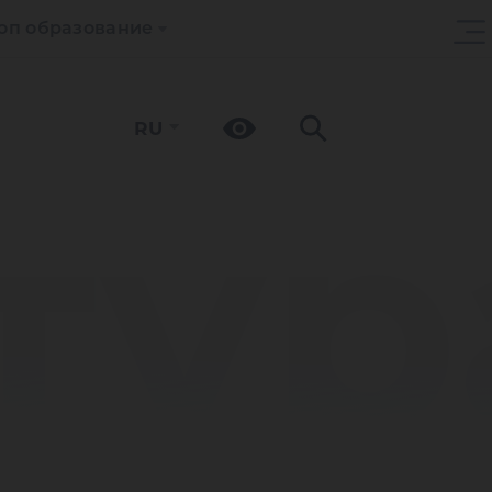
оп образование
RU
тур