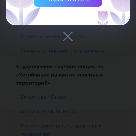
Инженерная школа цифровых
технологий
Политехническая школа
Семинары научного управления
Студенческое научное общество
«Устойчивое развитие северных
территорий»
Smart Lean Group
UGRA GREEN SCHOOL
Инженерной школы цифровых
технологий